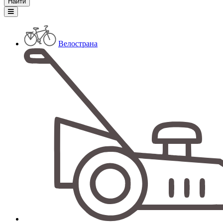
Велострана