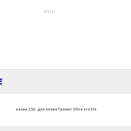
191312
Е
казан 3,5л. для плова Гранит Ultra кго37а