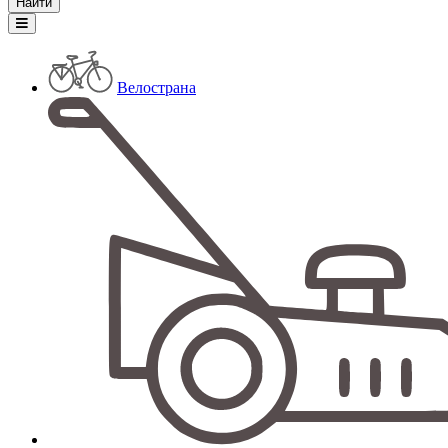
Велострана