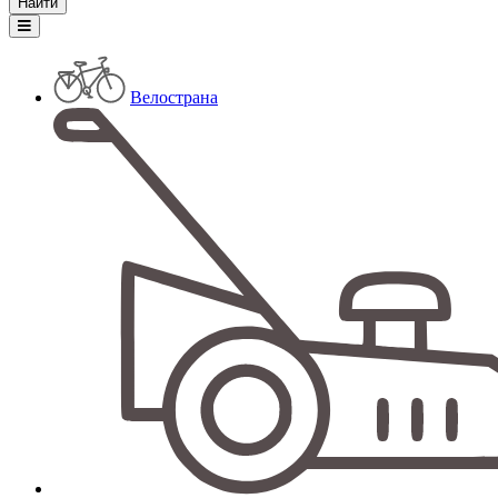
Велострана