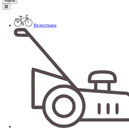
Велострана