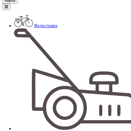
Велострана