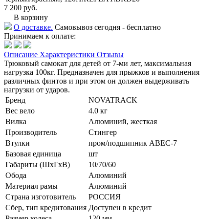
7 200 руб.
В корзину
О доставке.
Самовывоз сегодня - бесплатно
Принимаем к оплате:
Описание
Характеристики
Отзывы
Трюковый самокат для детей от 7-ми лет, максимальная
нагрузка 100кг. Предназначен для прыжков и выполнения
различных финтов и при этом он должен выдерживать
нагрузки от ударов.
Бренд
NOVATRACK
Вес вело
4.0 кг
Вилка
Алюминий, жесткая
Производитель
Стингер
Втулки
пром/подшипник ABEC-7
Базовая единица
шт
Габариты (ШхГхВ)
10/70/60
Обода
Алюминий
Материал рамы
Алюминий
Страна изготовитель
РОССИЯ
Сбер, тип кредитования
Доступен в кредит
Размер колеса
120 мм