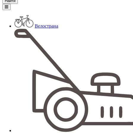
Велострана