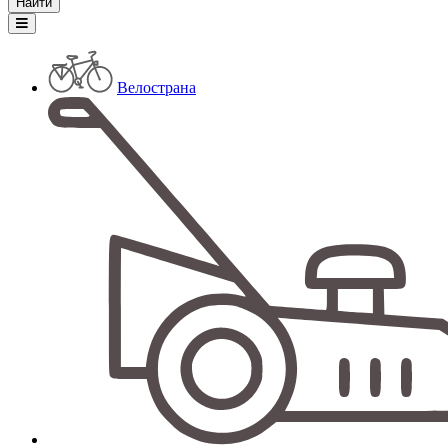
Велострана