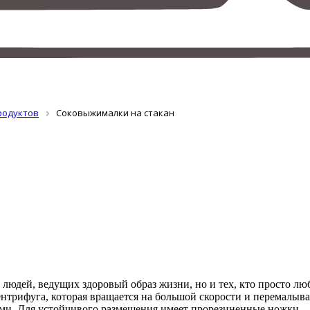
родуктов
Соковыжималки на стакан
людей, ведущих здоровый образ жизни, но и тех, кто просто л
центрифуга, которая вращается на большой скорости и перемалыв
ми. Для устойчивого размещения имеет прорезиненные ножки.