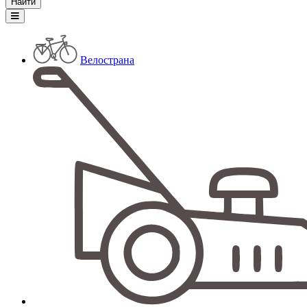
Велострана