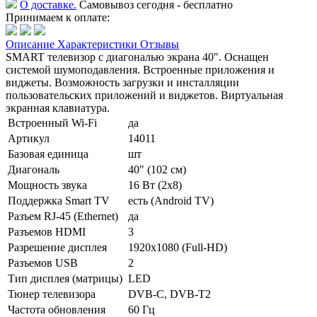
О доставке.
Самовывоз сегодня - бесплатно
Принимаем к оплате:
Описание
Характеристики
Отзывы
SMART телевизор с диагональю экрана 40". Оснащен
системой шумоподавления. Встроенные приложения и
виджеты. Возможность загрузки и инсталляции
пользовательских приложений и виджетов. Виртуальная
экранная клавиатура.
Встроенный Wi-Fi
да
Артикул
14011
Базовая единица
шт
Диагональ
40" (102 см)
Мощность звука
16 Вт (2х8)
Поддержка Smart TV
есть (Android TV)
Разъем RJ-45 (Ethernet)
да
Разъемов HDMI
3
Разрешение дисплея
1920х1080 (Full-HD)
Разъемов USB
2
Тип дисплея (матрицы)
LED
Тюнер телевизора
DVB-C, DVB-T2
Частота обновления
60 Гц