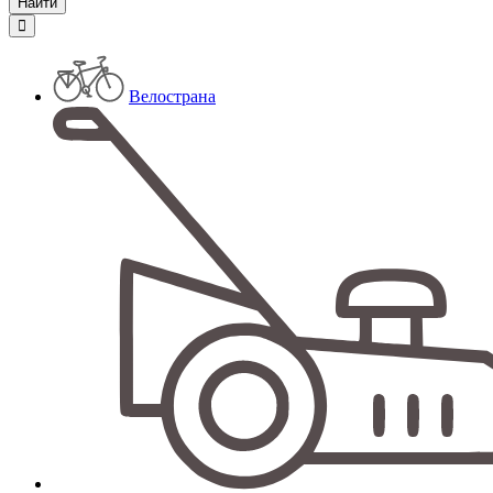
Велострана