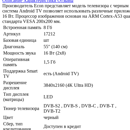
Описание
Характеристики
Отзывы
Производитель Econ представляет модель телевизора с черны
система Android TV позволяет использовать различные прилож
16 Вт. Процессор изображения основан на ARM Cortex-A53 quad 
стандарта VESA 200x200 мм.
Встроенная память
8 Гб
Артикул
17212
Базовая единица
шт
Диагональ
55" (140 см)
Мощность звука
16 Вт (2х8)
Оперативная
1,5 Гб
память
Поддержка Smart
есть (Android TV)
TV
Разрешение
3840х2160 (4K Ultra HD)
дисплея
Тип дисплея
LED
(матрицы)
DVB-S2 , DVB-S , DVB-C , DVB-T ,
Тюнер телевизора
DVB-T2
Цвет
черный
Сбер, тип
Доступен в кредит
кредитования