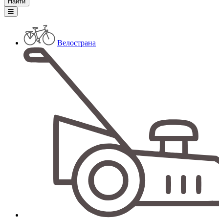
Велострана