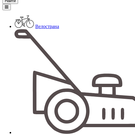
Велострана