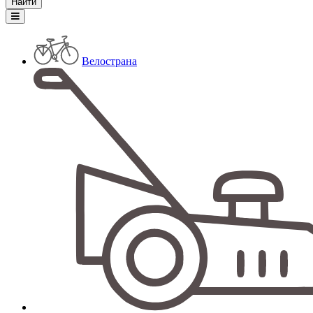
Велострана